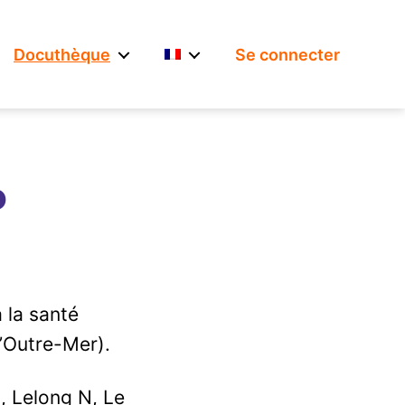
Docuthèque
Se connecter
P
 la santé
’Outre-Mer).
H, Lelong N, Le