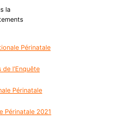
s la
rtements
ionale Périnatale
s de l’Enquête
nale Périnatale
e Périnatale 2021